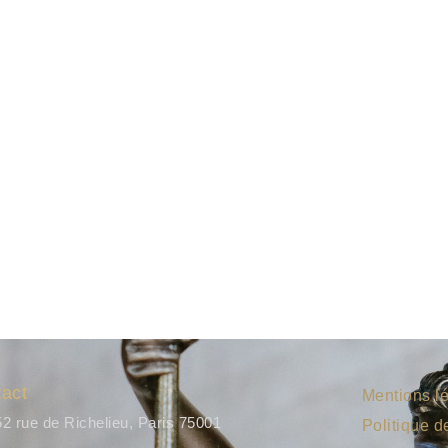
act
Mentions l
52 rue de Richelieu, Paris 75001
Politique d