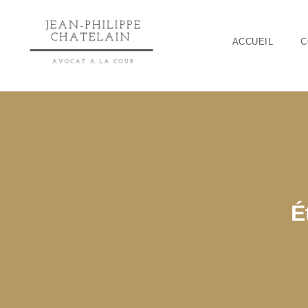
ACCUEIL
C
É