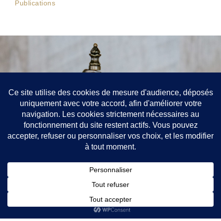
Publications
Contact
52 rue de Richelieu, Paris 75001
+33688907201
jean-philippe.chatelain@avocat.fr
Toque : EV
Mentions légales
Politique de confidentialité