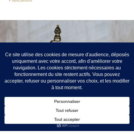
Publications
Contact
52 rue de Richelieu, Paris 75001
+33688907201
jean-philippe.chatelain@avocat.fr
Toque : EV
Mentions légales
Politique de confidentialité