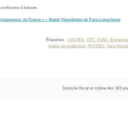
continuera à baisser.
Entrepreneurs de France » – Medef Hippodrome de Paris-Longchamp
Étiquettes :
CASTEX
,
CET
,
CVAE
,
Entrepris
impôts de production
,
PLF2021
,
Taxe Fonciè
Domicile fiscal et critère des 183 jou