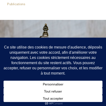
Publications
Contact
52 rue de Richelieu, Paris 75001
+33688907201
jean-philippe.chatelain@avocat.fr
Toque : EV
Mentions légales