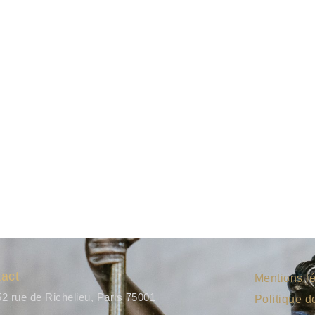
act
Mentions l
52 rue de Richelieu, Paris 75001
Politique d