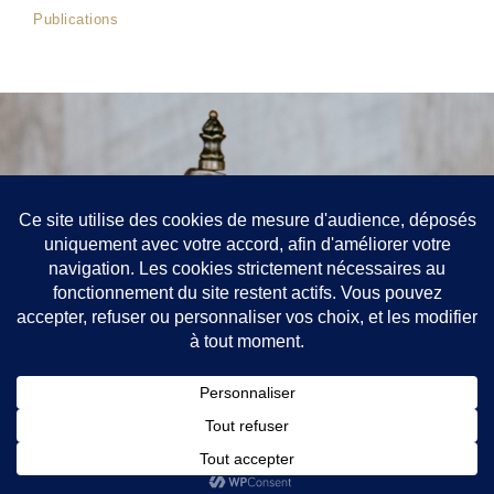
Publications
Contact
52 rue de Richelieu, Paris 75001
+33688907201
jean-philippe.chatelain@avocat.fr
Toque : EV
Mentions légales