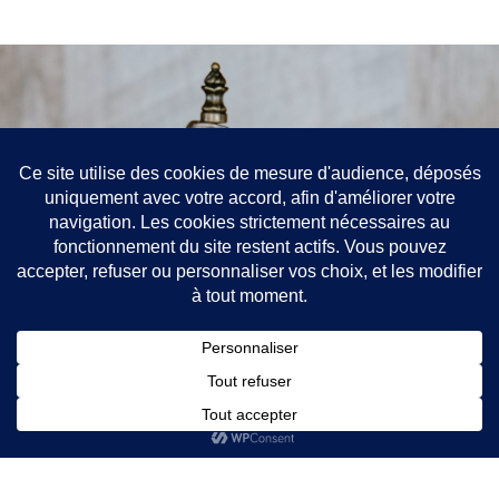
Contact
52 rue de Richelieu, Paris 75001
+33688907201
jean-philippe.chatelain@avocat.fr
Toque : EV
Mentions légales
Politique de confidentialité
Liens utiles